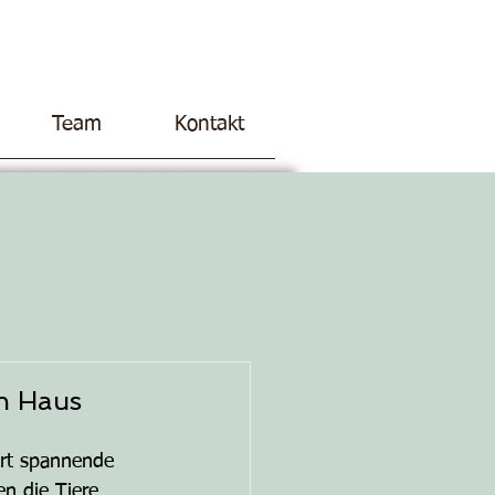
Team
Kontakt
on Haus
ort spannende 
en die Tiere 