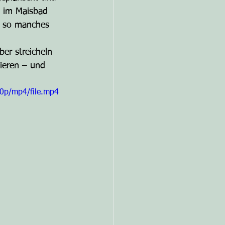
d im Maisbad 
d so manches 
er streicheln 
ieren – und 
0p/mp4/file.mp4