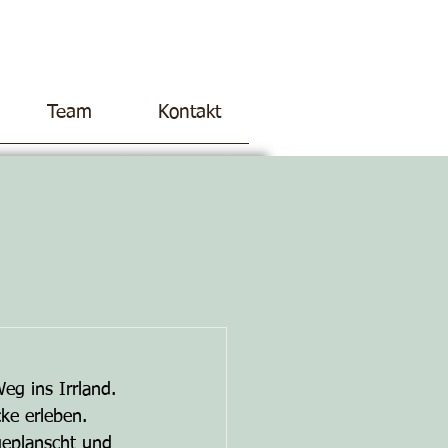
Team
Kontakt
g ins Irrland. 
ke erleben.
geplanscht und 