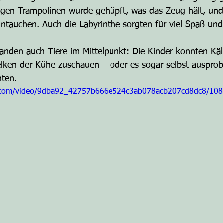
sigen Trampolinen wurde gehüpft, was das Zeug hält, un
intauchen. Auch die Labyrinthe sorgten für viel Spaß un
den auch Tiere im Mittelpunkt: Die Kinder konnten Kälb
lken der Kühe zuschauen – oder es sogar selbst ausprob
hten.
tic.com/video/9dba92_42757b666e524c3ab078acb207cd8dc8/108