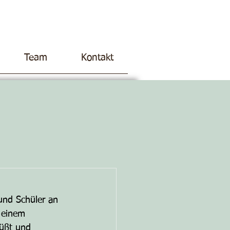
Team
Kontakt
und Schüler an 
 einem 
rüßt und 