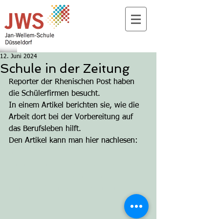
12. Juni 2024
Schule in der Zeitung
Reporter der Rhenischen Post haben 
die Schülerfirmen besucht.
In einem Artikel berichten sie, wie die 
Arbeit dort bei der Vorbereitung auf 
das Berufsleben hilft.
Den Artikel kann man hier nachlesen:
https://rp-
online.de/nrw/staedte/duesseldorf/dues
seldorf-jws-bietet-zahrleiche-
schuelerfirmen-fuer-praxisnaehe_aid-
114185129