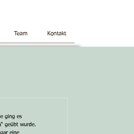
Team
Kontakt
se ging es 
a“ geübt wurde. 
gar eine 