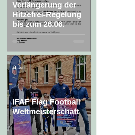
Verlängerung der
Hitzefrei-Regelung
bis zum 26.06.
21. Juni
IFAF Flag Football
Weltmeisterschaft