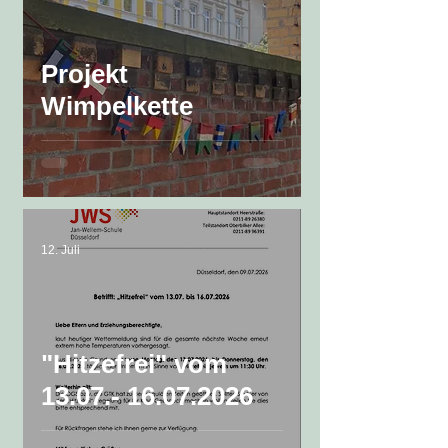
Projekt
Wimpelkette
12. Juli
"Hitzefrei" vom
13.07.- 16.07.2026