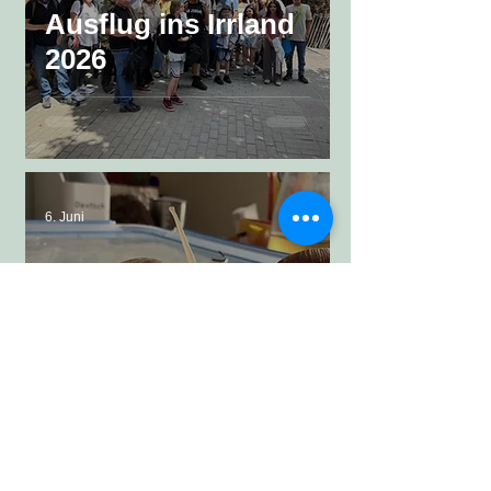
Ausflug ins Irrland
2026
6. Juni
Schnecken auf
Klassenbesuch in
GTK-A